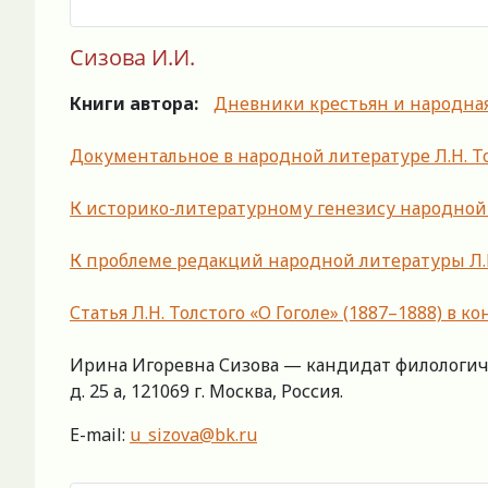
Сизова И.И.
Книги автора:
Дневники крестьян и народная 
Документальное в народной литературе Л.Н. Т
К историко-литературному генезису народной д
К проблеме редакций народной литературы Л.Н.
Статья Л.Н. Толстого «О Гоголе» (1887–1888) в
Ирина Игоревна Сизова — кандидат филологичес
д. 25 а, 121069 г. Москва, Россия.
E-mail:
u_sizova@bk.ru