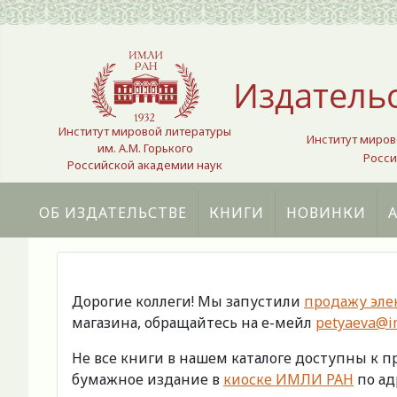
Выберите язык
Издатель
Институт мировой литературы
Институт миров
им. А.М. Горького
Росси
Российской академии наук
ОБ ИЗДАТЕЛЬСТВЕ
КНИГИ
НОВИНКИ
Дорогие коллеги! Мы запустили
продажу эле
магазина, обращайтесь на е-мейл
petyaeva@im
Не все книги в нашем каталоге доступны к 
бумажное издание в
киоске ИМЛИ РАН
по адр