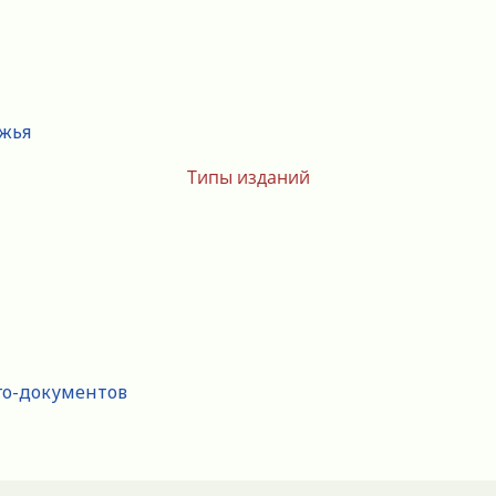
ежья
Типы изданий
го-документов