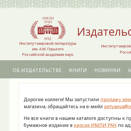
Выберите язык
Издатель
Институт мировой литературы
Институт миров
им. А.М. Горького
Росси
Российской академии наук
ОБ ИЗДАТЕЛЬСТВЕ
КНИГИ
НОВИНКИ
Дорогие коллеги! Мы запустили
продажу эле
магазина, обращайтесь на е-мейл
petyaeva@im
Не все книги в нашем каталоге доступны к 
бумажное издание в
киоске ИМЛИ РАН
по адр