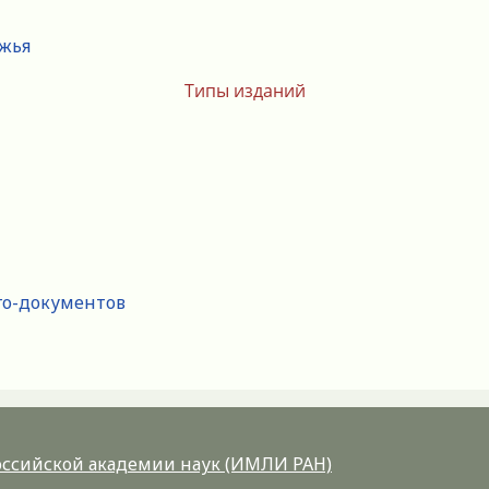
ежья
Типы изданий
го-документов
Российской академии наук (ИМЛИ РАН)