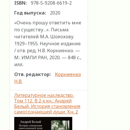
ISBN:
978-5-9208-6619-2
Год выпуска:
2020
«Очень прошу ответить мне
по существу…». Письма
читателей М.А. Шолохову.
1929–1955. Научное издание
/ отв. ред. Н.В. Корниенко. —
М.: ИМЛИ РАН, 2020. — 848 с.,
илл.
Отв. редактор:
Корниенко
Н.В.
Литературное наследство.
Том 112. В 2-х кн.: Андрей
Белый. История становления
самосознающей души. Кн. 2