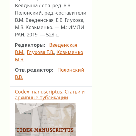
Келдыша / отв. ред. В.В.
Полонский, ред.-составители
В.М. Введенская, Е.В. Глухова,
М.В. Козьменко. — М.: ИМЛИ
РАН, 2019. — 528 с.
Редакторы:
Введенская
В.М.
,
Глухова Е.В.
,
Козьменко
М.В.
Отв. редактор:
Полонский
В.В.
Codex manuscriptus. Статьи и
архивные публикации