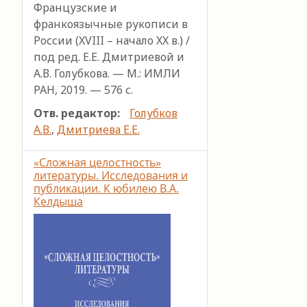
Французские и
франкоязычные рукописи в
России (XVIII – начало XX в.) /
под ред. Е.Е. Дмитриевой и
А.В. Голубкова. — М.: ИМЛИ
РАН, 2019. — 576 с.
Отв. редактор:
Голубков
А.В.
,
Дмитриева Е.Е.
«Сложная целостность»
литературы. Исследования и
публикации. К юбилею В.А.
Келдыша