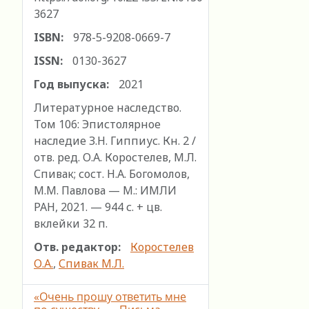
3627
ISBN:
978-5-9208-0669-7
ISSN:
0130-3627
Год выпуска:
2021
Литературное наследство.
Том 106: Эпистолярное
наследие З.Н. Гиппиус. Кн. 2 /
отв. ред. О.А. Коростелев, М.Л.
Спивак; сост. Н.А. Богомолов,
М.М. Павлова — М.: ИМЛИ
РАН, 2021. — 944 с. + цв.
вклейки 32 п.
Отв. редактор:
Коростелев
О.А.
,
Спивак М.Л.
«Очень прошу ответить мне