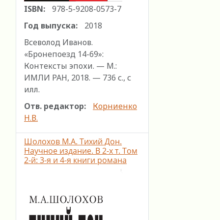
ISBN:
978-5-9208-0573-7
Год выпуска:
2018
Всеволод Иванов.
«Бронепоезд 14-69»:
Контексты эпохи. — М.:
ИМЛИ РАН, 2018. — 736 с., с
илл.
Отв. редактор:
Корниенко
Н.В.
Шолохов М.А. Тихий Дон.
Научное издание. В 2-х т. Том
2-й: 3-я и 4-я книги романа