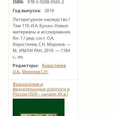
ISBN:
978-5-9208-0565-2
Год выпуска:
2019
Литературное наследство /
Том 110: И.А. Бунин. Новые
материалы и исследования.
Кн. 1 / ред.-сост. О.А.
Коростелев, С.Н. Морозов. —
М.: ИМЛИ РАН, 2019. — 1184
с., ил.
Редакторы:
Коростелев
О.А.
,
Морозов С.Н.
Французские и
франкоязычные рукописи в
России (XVIII – начало XX в.)