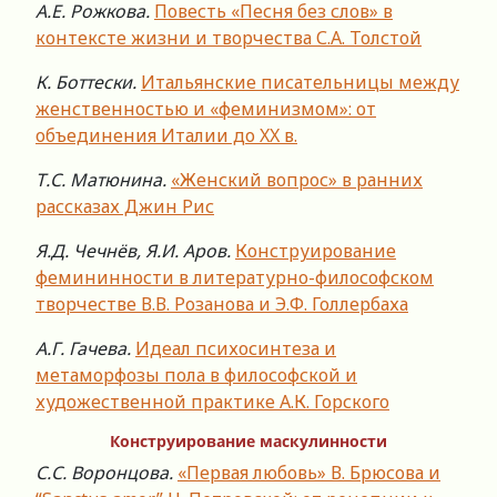
А.Е. Рожкова.
Повесть «Песня без слов» в
контексте жизни и творчества С.А. Толстой
К. Боттески.
Итальянские писательницы между
женственностью и «феминизмом»: от
объединения Италии до XX в.
Т.С. Матюнина.
«Женский вопрос» в ранних
рассказах Джин Рис
Я.Д. Чечнёв, Я.И. Аров.
Конструирование
фемининности в литературно-философском
творчестве В.В. Розанова и Э.Ф. Голлербаха
А.Г. Гачева.
Идеал психосинтеза и
метаморфозы пола в философской и
художественной практике А.К. Горского
Конструирование маскулинности
С.С. Воронцова.
«Первая любовь» В. Брюсова и