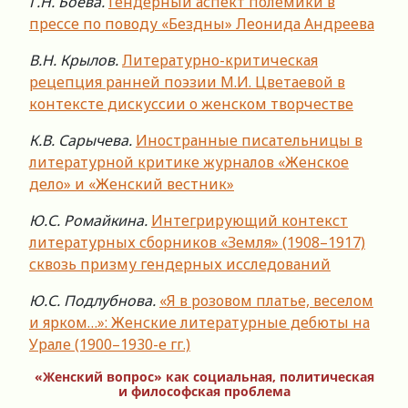
Г.Н. Боева.
Гендерный аспект полемики в
прессе по поводу «Бездны» Леонида Андреева
В.Н. Крылов.
Литературно-критическая
рецепция ранней поэзии М.И. Цветаевой в
контексте дискуссии о женском творчестве
К.В. Сарычева.
Иностранные писательницы в
литературной критике журналов «Женское
дело» и «Женский вестник»
Ю.С. Ромайкина.
Интегрирующий контекст
литературных сборников «Земля» (1908–1917)
сквозь призму гендерных исследований
Ю.С. Подлубнова.
«Я в розовом платье, веселом
и ярком…»: Женские литературные дебюты на
Урале (1900–1930-е гг.)
«Женский вопрос» как социальная, политическая
и философская проблема