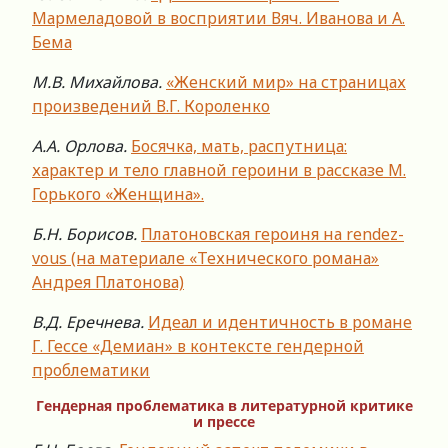
Мармеладовой в восприятии Вяч. Иванова и А.
Бема
М.В. Михайлова.
«Женский мир» на страницах
произведений В.Г. Короленко
А.А. Орлова.
Босячка, мать, распутница:
характер и тело главной героини в рассказе М.
Горького «Женщина».
Б.Н. Борисов.
Платоновская героиня на rendez-
vous (на материале «Технического романа»
Андрея Платонова)
В.Д. Еречнева.
Идеал и идентичность в романе
Г. Гессе «Демиан» в контексте гендерной
проблематики
Гендерная проблематика в литературной критике
и прессе