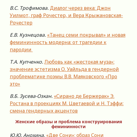
В.С. Трофимова.
Диалог через века: Джон
Уилмот, граф Рочестер, и Вера Крыжановская-
Рочестер
Е.В. Кузнецова.
«Танец семи покрывал» и новая
фемининность модерна: от трагедии к
пародии
Т.А. Купченко.
Любовь как «жестокая муза»:
значение эстетизма О. Уайльда в гендерной
проблематике поэмы В.В. Маяковского «Про
это»
В.Б. Зусева-Озкан.
«Сирано де Бержерак» Э.
Ростана в проекциях М. Цветаевой и Н. Тэффи:
смена гендерных акцентов
Женские образы и проблема конструирования
фемининности
Ю.Ю. Анохина.
«Две Сони»: образ Сони