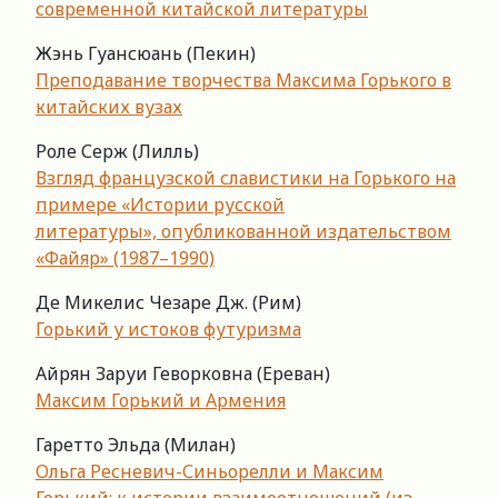
современной китайской литературы
Жэнь Гуансюань (Пекин)
Преподавание творчества Максима Горького в
китайских вузах
Роле Серж (Лилль)
Взгляд французской славистики на Горького на
примере «Истории русской
литературы», опубликованной издательством
«Файяр» (1987–1990)
Де Микелис Чезаре Дж. (Рим)
Горький у истоков футуризма
Айрян Заруи Геворковна (Ереван)
Максим Горький и Армения
Гаретто Эльда (Милан)
Ольга Ресневич-Синьорелли и Максим
Горький: к истории взаимоотношений (из