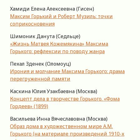
Хамиди Елена Алексеевна (Гисен)
Максим Горький и Роберт Музиль: точки
соприкосновения
Шимоник Данута (Седльце)
«Жизнь Матвея Кожемякина» Максима
Горького: рефлексии по поводу жанра
Пехал Зденек (Оломоуц)
Ирония и молчание Максима Горького: драма
перегруженной памяти
Каскина Юлия Узакбаевна (Москва)
Концепт дела в творчестве Горького. «Фома
Гордеев» (1899)
Васильева Инна Вячеславовна (Москва)
Образ дома в художественном мире А.М.
Горького (на материале произведений 1910-х