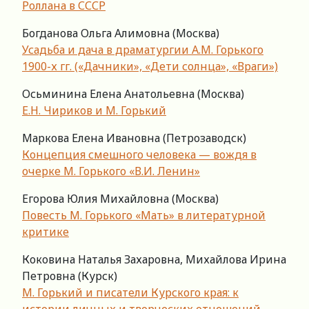
Роллана в СССР
Богданова Ольга Алимовна (Москва)
Усадьба и дача в драматургии А.М. Горького
1900-х гг. («Дачники», «Дети солнца», «Враги»)
Осьминина Елена Анатольевна (Москва)
Е.Н. Чириков и М. Горький
Маркова Елена Ивановна (Петрозаводск)
Концепция смешного человека — вождя в
очерке М. Горького «В.И. Ленин»
Егорова Юлия Михайловна (Москва)
Повесть М. Горького «Мать» в литературной
критике
Коковина Наталья Захаровна, Михайлова Ирина
Петровна (Курск)
М. Горький и писатели Курского края: к
истории личных и творческих отношений