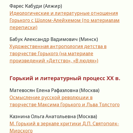
Фарес Кабуди (Алжир)
Идеологические и литературные отношения
Горького с Шолом-Алейхемом (по материалам
переписки)
Бабук Александр Вадимович (Минск)
Художественная антропология детства в
творчестве Горького (на материале
произведений «Детство», «В людях»)
Горький и литературный процесс XX в.
Матевосян Елена Рафаэловна (Москва)
Осмысление русской революции в
творчестве Максима Горького и Льва Толстого
Казнина Ольга Анатольевна (Москва)
М. Горький в зеркале критики Д.П. Святополк-
Мирского