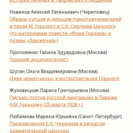
Новиков Алексей Евгеньевич (Череповец)
Образы купцов и дельцов-предпринимателей
в прозе М. Горького и С.Н. Сергеева-Ценского
(по материалам повести «Фома Гордеев» и
поэмы «Движения»)
Прополянис Галина Эдуардовна (Москва)
Горький-энциклопедист
Шуган Ольга Владимировна (Москва)
Идея «азиатчины» в интерпретации Горького
Жуховицкая Лариса Григорьевна (Москва)
Письмо поэтов русской эмиграции в Париже
А.М. Горькому (25 марта 1928 г.)
Любимова Марина Юрьевна (Санкт-Петербург)
Произведения Е.Н. Чирикова в рапортах
драматической цензуры