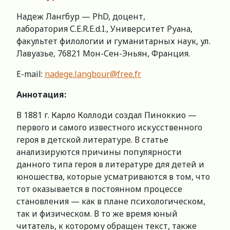
Надеж Лангбур — PhD, доцент,
лаборатория С.E.R.E.d.I., Университет Руана,
факультет филологии и гуманитарных наук, ул.
Лавуазье, 76821 Мон-Сен-Эньян, Франция.
E-mail:
nadege.langbour@free.fr
Аннотация:
В 1881 г. Карло Коллоди создал Пиноккио —
первого и самого известного искусственного
героя в детской литературе. В статье
анализируются причины популярности
данного типа героя в литературе для детей и
юношества, которые усматриваются в том, что
тот оказывается в постоянном процессе
становления — как в плане психологическом,
так и физическом. В то же время юный
читатель, к которому обращен текст, также