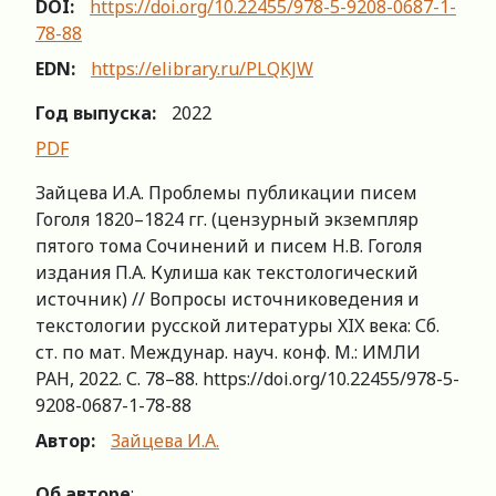
DOI:
https://doi.org/10.22455/978-5-9208-0687-1-
78-88
EDN:
https://elibrary.ru/PLQKJW
Год выпуска:
2022
PDF
Зайцева И.А. Проблемы публикации писем
Гоголя 1820–1824 гг. (цензурный экземпляр
пятого тома Сочинений и писем Н.В. Гоголя
издания П.А. Кулиша как текстологический
источник) // Вопросы источниковедения и
текстологии русской литературы XIX века: Сб.
ст. по мат. Междунар. науч. конф. М.: ИМЛИ
РАН, 2022. С. 78–88. https://doi.org/10.22455/978-5-
9208-0687-1-78-88
Автор:
Зайцева И.А.
Об авторе
: