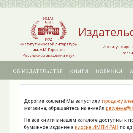
Выберите язык
Издатель
Институт мировой литературы
Институт миров
им. А.М. Горького
Росси
Российской академии наук
ОБ ИЗДАТЕЛЬСТВЕ
КНИГИ
НОВИНКИ
Дорогие коллеги! Мы запустили
продажу эле
магазина, обращайтесь на е-мейл
petyaeva@im
Не все книги в нашем каталоге доступны к 
бумажное издание в
киоске ИМЛИ РАН
по адр