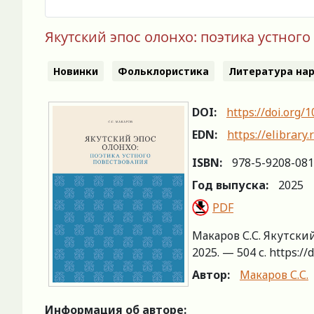
Якутский эпос олонхо: поэтика устног
Новинки
Фольклористика
Литература нар
DOI:
https://doi.org/
EDN:
https://elibrar
ISBN:
978-5-9208-081
Год выпуска:
2025
PDF
Макаров С.С. Якутский
2025. — 504 с. https:/
Автор:
Макаров С.С.
Информация об авторе: