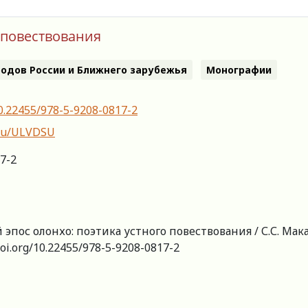
о повествования
одов России и Ближнего зарубежья
Монографии
10.22455/978-5-9208-0817-2
y.ru/ULVDSU
7-2
 эпос олонхо: поэтика устного повествования / С.С. Мак
/doi.org/10.22455/978-5-9208-0817-2