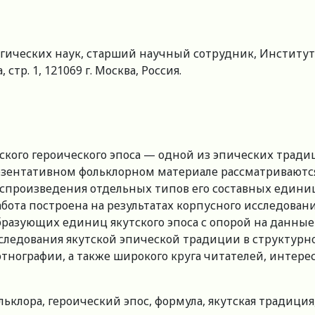
ических наук, старший научный сотрудник, Институт 
 стр. 1, 121069 г. Москва, Россия.
ского героического эпоса — одной из эпических тради
езентативном фольклорном материале рассматриваютс
спроизведения отдельных типов его составных единиц,
абота построена на результатах корпусного исследова
разующих единиц якутского эпоса с опорой на данные
следования якутской эпической традиции в структурно
этнографии, а также широкого круга читателей, инте
ьклора, героический эпос, формула, якутская традиция,