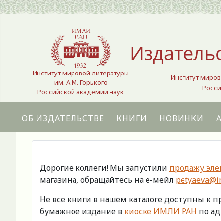
Выберите язык
Издатель
Институт мировой литературы
Институт миров
им. А.М. Горького
Росси
Российской академии наук
ОБ ИЗДАТЕЛЬСТВЕ
КНИГИ
НОВИНКИ
Дорогие коллеги! Мы запустили
продажу эле
магазина, обращайтесь на е-мейл
petyaeva@im
Не все книги в нашем каталоге доступны к 
бумажное издание в
киоске ИМЛИ РАН
по адр