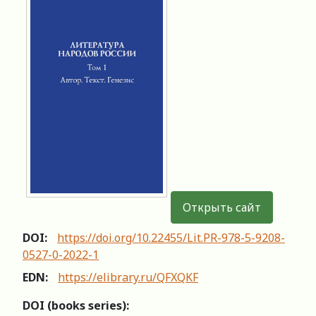
Открыть сайт
DOI:
https://doi.org/10.22455/Lit.PR-978-5-9208-
0527-0-2022-1
EDN:
https://elibrary.ru/QFXQKF
DOI (books series):