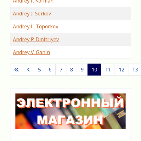
Andrey F. Kofman
Andrey I. Serkov
Andrey L. Toporkov
Andrey P. Dmitriyev
Andrey V. Ganin
Articles
5
6
7
8
9
10
11
12
13
Page 10 of 89