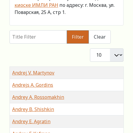
киоске ИМЛИ РАН
по адресу: г. Москва, ул.
Поварская, 25 А, стр 1.
Title Filter
Filter
Clear
Display #
Title
Andrej V. Martynov
Andrejs A. Gordins
Andrey A. Rossomakhin
Andrey B. Shishkin
Andrey E. Agratin